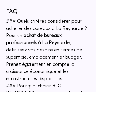
FAQ
### Quels critères considérer pour 
acheter des bureaux à La Reynarde ?
Pour un 
achat de bureaux 
professionnels à La Reynarde
, 
définissez vos besoins en termes de 
superficie, emplacement et budget. 
Prenez également en compte la 
croissance économique et les 
infrastructures disponibles.
### Pourquoi choisir BLC 
IMMOBILIER pour mon projet d'achat 
?
BLC IMMOBILIER
 vous offre une 
expertise locale inégalée, un 
accompagnement personnalisé et des 
offres exclusives pour faciliter votre 