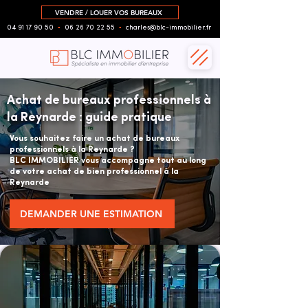
VENDRE / LOUER VOS BUREAUX
04 91 17 90 50
▪︎
06 26 70 22 55
▪︎
charles@blc-immobilier.fr
Achat de bureaux professionnels à
la Reynarde : guide pratique
Vous souhaitez faire un achat de bureaux
professionnels à la Reynarde ?
BLC IMMOBILIER vous accompagne tout au long
de votre achat de bien professionnel à la
Reynarde
DEMANDER UNE ESTIMATION