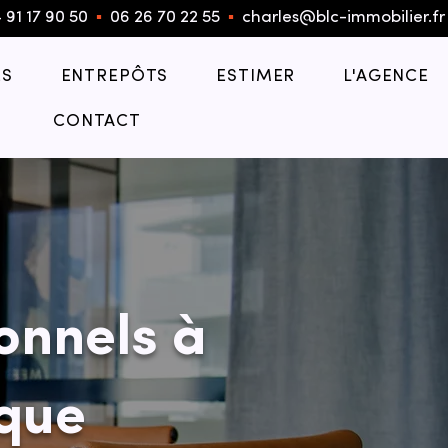
 91 17 90 50
▪︎
06 26 70 22 55
▪︎
charles@blc-immobilier.fr
S
ENTREPÔTS
ESTIMER
L'AGENCE
CONTACT
onnels à
ique