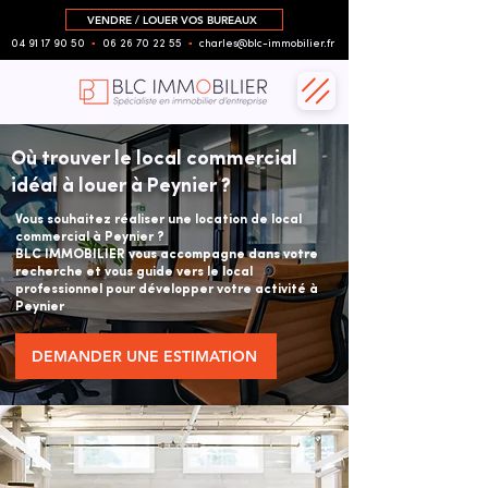
VENDRE / LOUER VOS BUREAUX
04 91 17 90 50
▪︎
06 26 70 22 55
▪︎
charles@blc-immobilier.fr
Où trouver le local commercial
idéal à louer à Peynier ?
Vous souhaitez réaliser une location de local
commercial à Peynier ?
BLC IMMOBILIER vous accompagne dans votre
recherche et vous guide vers le local
professionnel pour développer votre activité à
Peynier
DEMANDER UNE ESTIMATION