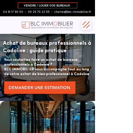
VENDRE / LOUER VOS BUREAUX
04 91 17 90 50
▪︎
06 26 70 22 55
▪︎
charles@blc-immobilier.fr
Achat de bureaux professionnels à
Cadolive : guide pratique
Vous souhaitez faire un achat de bureaux
professionnels à Cadolive ?
BLC IMMOBILIER vous accompagne tout au long
de votre achat de bien professionnel à Cadolive
DEMANDER UNE ESTIMATION