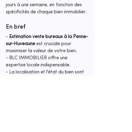
jours à une semaine, en fonction des 
spécificités de chaque bien immobilier.
En bref
- 
Estimation vente bureaux à la Penne-
sur-Huveaune
 est cruciale pour 
maximiser la valeur de votre bien.
- BLC IMMOBILIER offre une 
expertise locale indispensable.
- La localisation et l'état du bien sont 
des facteurs clés dans l'évaluation.
- BLC IMMOBILIER propose des 
estimations basées sur des données 
concrètes et actualisées.
- Optimiser l’état de votre bien peut 
considérablement influencer 
l’estimation finale.