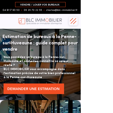
VENDRE / LOUER VOS BUREAUX
04 91 17 90 50
▪︎
06 26 70 22 55
▪︎
charles@blc-immobilier.fr
Estimation de bureaux à la Penne-
sur-Huveaune : guide complet pour
vendre
Vous possédez un bureau à la Penne-sur-
Huveaune et souhaitez connaître sa valeur
réelle ?
BLC IMMOBILIER vous accompagne dans
l'estimation précise de votre bien professionnel
à la Penne-sur-Huveaune
DEMANDER UNE ESTIMATION