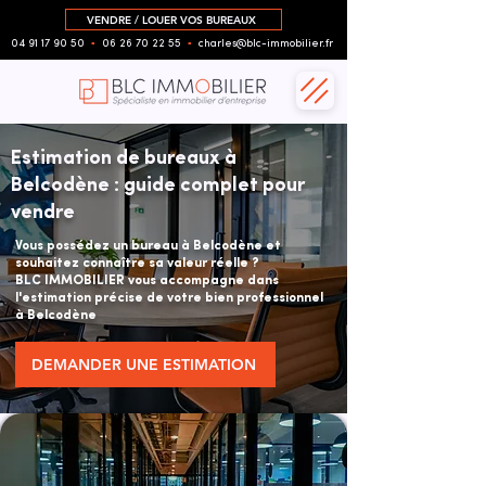
VENDRE / LOUER VOS BUREAUX
04 91 17 90 50
▪︎
06 26 70 22 55
▪︎
charles@blc-immobilier.fr
Estimation de bureaux à
Belcodène : guide complet pour
vendre
Vous possédez un bureau à Belcodène et
souhaitez connaître sa valeur réelle ?
BLC IMMOBILIER vous accompagne dans
l'estimation précise de votre bien professionnel
à Belcodène
DEMANDER UNE ESTIMATION