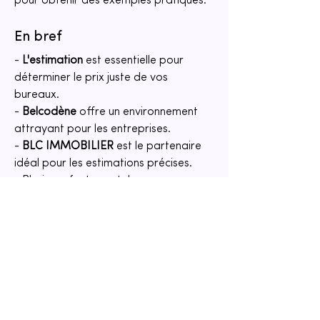
pour obtenir des exemples pratiques.
En bref
- 
L'estimation
 est essentielle pour 
déterminer le prix juste de vos 
bureaux.
- 
Belcodène
 offre un environnement 
attrayant pour les entreprises.
- 
BLC IMMOBILIER
 est le partenaire 
idéal pour les estimations précises.
- Plusieurs facteurs, tels que 
l'emplacement et la taille, influencent 
l'évaluation.
- Une 
bonne estimation
 maximise les 
profits et assure une vente rapide.
À retenir
L’
estimation vente bureaux à 