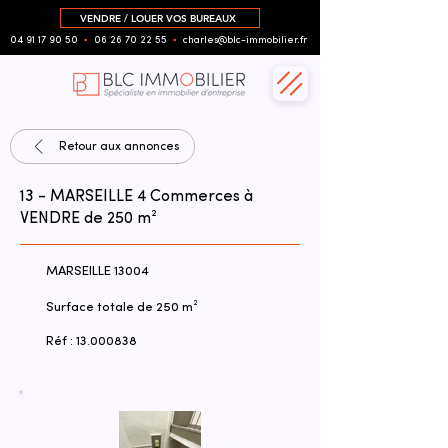
VENDRE / LOUER VOS BUREAUX
04 91 17 90 50
▪︎
06 26 70 22 55
▪︎
charles@blc-immobilier.fr
Retour aux annonces
13 - MARSEILLE 4 Commerces à
VENDRE de 250 m²
MARSEILLE 13004
Surface totale de 250 m²
Réf :
13.000838