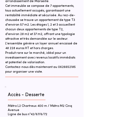
arrondissement de Marseille.
Cet immeuble se compose de 7 appartements, 
tous actuellement occupés, garantissant une 
rentabilité immédiate et sécurisée. Au rez-de-
chaussée se trouve un appartement de type T3 
d'environ 57 m2. Les étages 1, 2 et 3 accueillent 
chacun deux appartements de type T2, 
d'environ 28 m2 et 37 m2, offrant une typologie 
attractive et très demandée sur le secteur.
L'ensemble génère un loyer annuel encaissé de 
48 228 euros HT et hors charges.
Produit rare sur le marché, idéal pour un 
investissement avec revenus locatifs immédiats 
et potentiel de valorisation.
Contactez-nous dès maintenant au 0626652185 
pour organiser une visite.
Accès - Desserte
Métro L2 Chartreux 400 m / Métro M2 Cinq
Avenue
Ligne de bus n°42/67/6/72