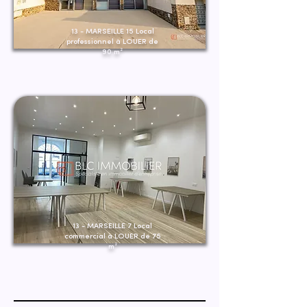
13 - MARSEILLE 15 Local
professionnel à LOUER de
90 m²
13 - MARSEILLE 7 Local
commercial à LOUER de 75
m²