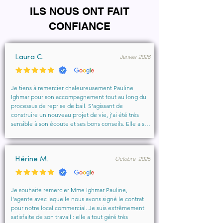
ILS NOUS ONT FAIT
CONFIANCE
Janvier 2026
Laura C.
Je tiens à remercier chaleureusement Pauline 
Ighmar pour son accompagnement tout au long du 
processus de reprise de bail. S’agissant de 
construire un nouveau projet de vie, j’ai été très 
sensible à son écoute et ses bons conseils. Elle a su 
comprendre mes besoins, me rassurer et m’aider à 
obtenir le local que je souhaitais. Un vrai soutien, 
humain et professionnel, que je recommande 
Octobre 2025
vivement à toute personne cherchant un 
Hérine M.
accompagnement sérieux et bienveillant.
Je souhaite remercier Mme Ighmar Pauline, 
l’agente avec laquelle nous avons signé le contrat 
pour notre local commercial. Je suis extrêmement 
satisfaite de son travail : elle a tout géré très 