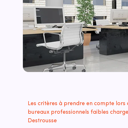
Les critères à prendre en compte lors 
bureaux professionnels faibles charge
Destrousse