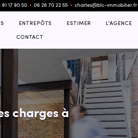
 91 17 90 50
▪︎
06 26 70 22 55
▪︎
charles@blc-immobilier.fr
S
ENTREPÔTS
ESTIMER
L'AGENCE
CONTACT
es charges à