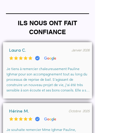
ILS NOUS ONT FAIT
CONFIANCE
Janvier 2026
Laura C.
Je tiens à remercier chaleureusement Pauline 
Ighmar pour son accompagnement tout au long du 
processus de reprise de bail. S’agissant de 
construire un nouveau projet de vie, j’ai été très 
sensible à son écoute et ses bons conseils. Elle a su 
comprendre mes besoins, me rassurer et m’aider à 
obtenir le local que je souhaitais. Un vrai soutien, 
humain et professionnel, que je recommande 
Octobre 2025
vivement à toute personne cherchant un 
Hérine M.
accompagnement sérieux et bienveillant.
Je souhaite remercier Mme Ighmar Pauline, 