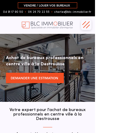
VENDRE / LOUER VOS BUREAUX
04 91 17 90 50
▪︎
06 26 70 22 55
▪︎
charles@blc-immobilier.fr
Achat de bureaux professionnels en
centre ville à la Destrousse
DEMANDER UNE ESTIMATION
Votre expert pour l'achat de bureaux
professionnels en centre ville à la
Destrousse