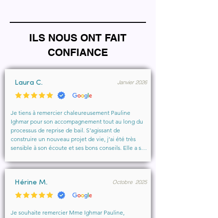
ILS NOUS ONT FAIT
CONFIANCE
Janvier 2026
Laura C.
Je tiens à remercier chaleureusement Pauline 
Ighmar pour son accompagnement tout au long du 
processus de reprise de bail. S’agissant de 
construire un nouveau projet de vie, j’ai été très 
sensible à son écoute et ses bons conseils. Elle a su 
comprendre mes besoins, me rassurer et m’aider à 
obtenir le local que je souhaitais. Un vrai soutien, 
humain et professionnel, que je recommande 
Octobre 2025
vivement à toute personne cherchant un 
Hérine M.
accompagnement sérieux et bienveillant.
Je souhaite remercier Mme Ighmar Pauline, 