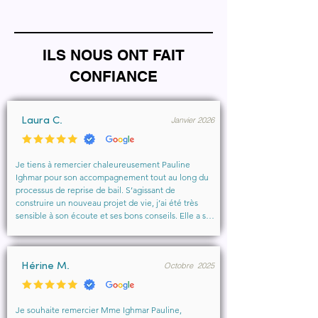
ILS NOUS ONT FAIT
CONFIANCE
Janvier 2026
Laura C.
Je tiens à remercier chaleureusement Pauline 
Ighmar pour son accompagnement tout au long du 
processus de reprise de bail. S’agissant de 
construire un nouveau projet de vie, j’ai été très 
sensible à son écoute et ses bons conseils. Elle a su 
comprendre mes besoins, me rassurer et m’aider à 
obtenir le local que je souhaitais. Un vrai soutien, 
humain et professionnel, que je recommande 
Octobre 2025
vivement à toute personne cherchant un 
Hérine M.
accompagnement sérieux et bienveillant.
Je souhaite remercier Mme Ighmar Pauline, 