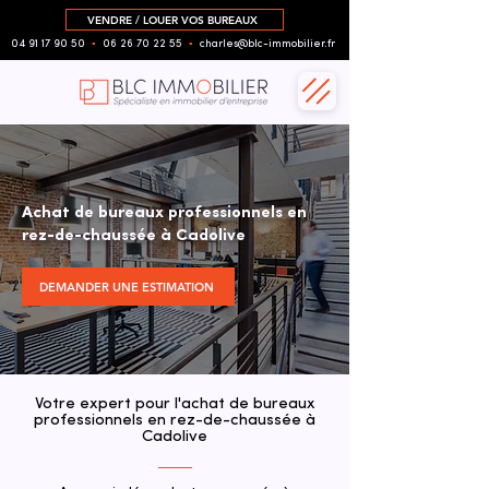
VENDRE / LOUER VOS BUREAUX
04 91 17 90 50
▪︎
06 26 70 22 55
▪︎
charles@blc-immobilier.fr
Achat de bureaux professionnels en
rez-de-chaussée à Cadolive
DEMANDER UNE ESTIMATION
Votre expert pour l'achat de bureaux
professionnels en rez-de-chaussée à
Cadolive