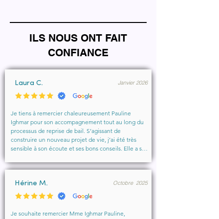
ILS NOUS ONT FAIT
CONFIANCE
Janvier 2026
Laura C.
Je tiens à remercier chaleureusement Pauline 
Ighmar pour son accompagnement tout au long du 
processus de reprise de bail. S’agissant de 
construire un nouveau projet de vie, j’ai été très 
sensible à son écoute et ses bons conseils. Elle a su 
comprendre mes besoins, me rassurer et m’aider à 
obtenir le local que je souhaitais. Un vrai soutien, 
humain et professionnel, que je recommande 
Octobre 2025
vivement à toute personne cherchant un 
Hérine M.
accompagnement sérieux et bienveillant.
Je souhaite remercier Mme Ighmar Pauline, 