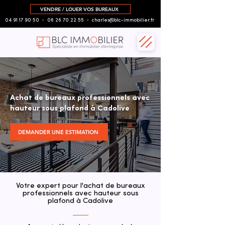
VENDRE / LOUER VOS BUREAUX
04 91 17 90 50
▪︎
06 26 70 22 55
▪︎
charles@blc-immobilier.fr
Achat de bureaux professionnels avec
hauteur sous plafond à Cadolive
DEMANDER UNE ESTIMATION
Votre expert pour l'achat de bureaux
professionnels avec hauteur sous
plafond à Cadolive