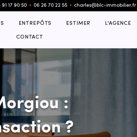
 91 17 90 50
▪︎
06 26 70 22 55
▪︎
charles@blc-immobilier.fr
S
ENTREPÔTS
ESTIMER
L'AGENCE
CONTACT
Morgiou :
saction ?