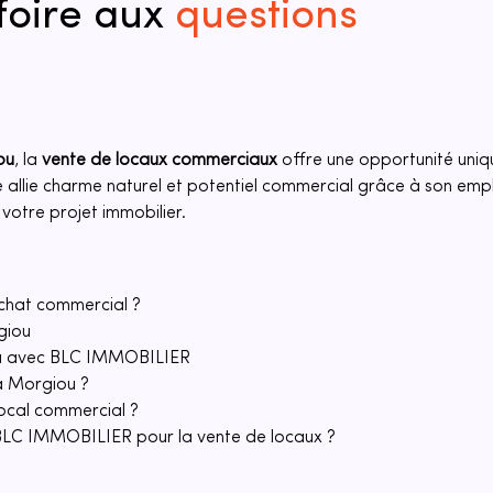
foire aux
questions
ou
, la 
vente de locaux commerciaux
 offre une opportunité uniq
ée allie charme naturel et potentiel commercial grâce à son emp
 votre projet immobilier.
achat commercial ?
giou
iou avec BLC IMMOBILIER
à Morgiou ?
ocal commercial ?
r BLC IMMOBILIER pour la vente de locaux ?