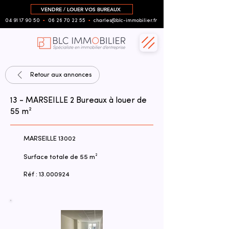
VENDRE / LOUER VOS BUREAUX
04 91 17 90 50
▪︎
06 26 70 22 55
▪︎
charles@blc-immobilier.fr
Retour aux annonces
13 - MARSEILLE 2 Bureaux à louer de
55 m²
MARSEILLE 13002
Surface totale de 55 m²
Réf :
13.000924