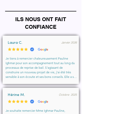
ILS NOUS ONT FAIT
CONFIANCE
Janvier 2026
Laura C.
Je tiens à remercier chaleureusement Pauline 
Ighmar pour son accompagnement tout au long du 
processus de reprise de bail. S’agissant de 
construire un nouveau projet de vie, j’ai été très 
sensible à son écoute et ses bons conseils. Elle a su 
comprendre mes besoins, me rassurer et m’aider à 
obtenir le local que je souhaitais. Un vrai soutien, 
humain et professionnel, que je recommande 
Octobre 2025
vivement à toute personne cherchant un 
Hérine M.
accompagnement sérieux et bienveillant.
Je souhaite remercier Mme Ighmar Pauline, 