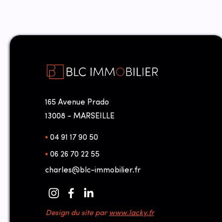
165 Avenue Prado
13008 - MARSEILLE
▪︎
04 91 17 90 50
▪︎
06 26 70 22 55
charles@blc-immobilier.fr
Design du site par
www.lacky.fr