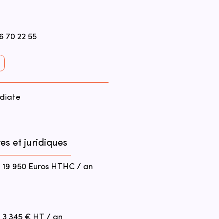
6 70 22 55
diate
es et juridiques
19 950 Euros HTHC / an
3 345 € HT / an