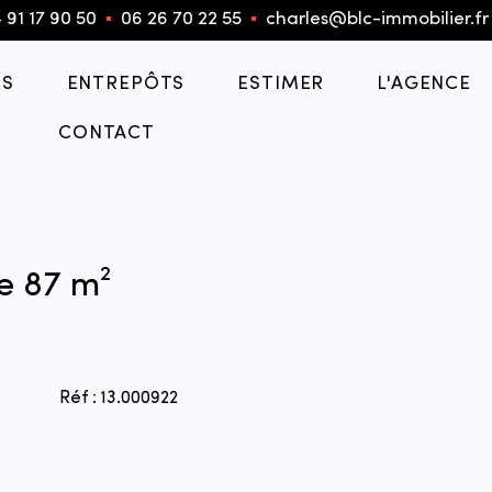
 91 17 90 50
▪︎
06 26 70 22 55
▪︎
charles@blc-immobilier.fr
S
ENTREPÔTS
ESTIMER
L'AGENCE
CONTACT
e 87 m²
Réf : 13.000922