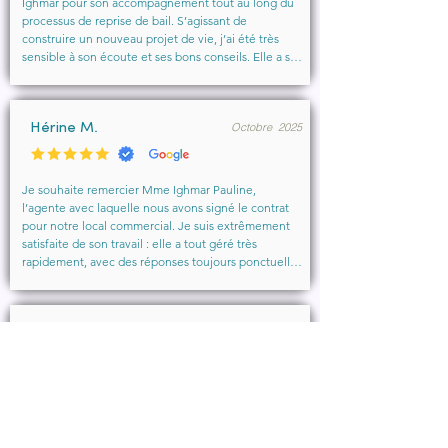
Ighmar pour son accompagnement tout au long du 
processus de reprise de bail. S’agissant de 
construire un nouveau projet de vie, j’ai été très 
sensible à son écoute et ses bons conseils. Elle a su 
comprendre mes besoins, me rassurer et m’aider à 
obtenir le local que je souhaitais. Un vrai soutien, 
humain et professionnel, que je recommande 
Octobre 2025
vivement à toute personne cherchant un 
Hérine M.
accompagnement sérieux et bienveillant.
Je souhaite remercier Mme Ighmar Pauline, 
l’agente avec laquelle nous avons signé le contrat 
pour notre local commercial. Je suis extrêmement 
satisfaite de son travail : elle a tout géré très 
rapidement, avec des réponses toujours ponctuelles 
et efficaces. Son professionnalisme, sa réactivité et 
la qualité de son accompagnement ont vraiment 
rendu l’expérience agréable.

Décembre 2025
Je recommande vivement cette agence et 
Matthieu M.
particulièrement Mme Ighmar. Merci encore pour 
votre excellent travail !
Merci Pauline Ighmar pour votre accompagnement 
dans notre projet de location commercial à 
Marseille . Nous recommandons vivement vos 