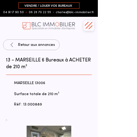
VENDRE / LOUER VOS BUREAUX
04 91 17 90 50
▪︎
06 26 70 22 55
▪︎
charles@blc-immobilier.fr
Retour aux annonces
13 - MARSEILLE 6 Bureaux à ACHETER
de 210 m²
MARSEILLE 13006
Surface totale de 210 m²
Réf :
13.000889