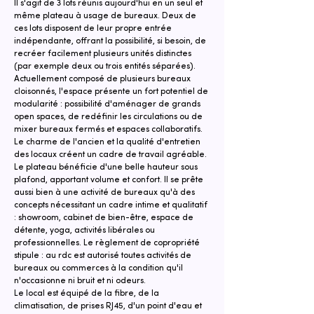
Il s'agit de 3 lots réunis aujourd'hui en un seul et 
même plateau à usage de bureaux. Deux de 
ces lots disposent de leur propre entrée 
indépendante, offrant la possibilité, si besoin, de 
recréer facilement plusieurs unités distinctes 
(par exemple deux ou trois entités séparées).
Actuellement composé de plusieurs bureaux 
cloisonnés, l'espace présente un fort potentiel de 
modularité : possibilité d'aménager de grands 
open spaces, de redéfinir les circulations ou de 
mixer bureaux fermés et espaces collaboratifs. 
Le charme de l'ancien et la qualité d'entretien 
des locaux créent un cadre de travail agréable.
Le plateau bénéficie d'une belle hauteur sous 
plafond, apportant volume et confort. Il se prête 
aussi bien à une activité de bureaux qu'à des 
concepts nécessitant un cadre intime et qualitatif 
: showroom, cabinet de bien-être, espace de 
détente, yoga, activités libérales ou 
professionnelles. Le règlement de copropriété 
stipule : au rdc est autorisé toutes activités de 
bureaux ou commerces à la condition qu'il 
n'occasionne ni bruit et ni odeurs.
Le local est équipé de la fibre, de la 
climatisation, de prises RJ45, d'un point d'eau et 