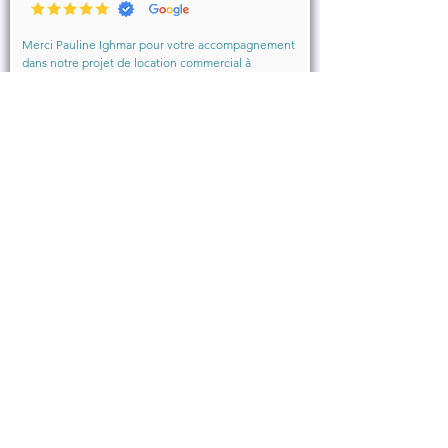
particulièrement Mme Ighmar. Merci encore pour 
votre excellent travail !
Merci Pauline Ighmar pour votre accompagnement 
dans notre projet de location commercial à 
Marseille . Nous recommandons vivement vos 
services pour votre professionnalisme, votre 
disponibilité.

Ce fut un réel plaisir de collaborer ensemble et 
d’aboutir à la conclusion du bail.
Décembre 2025
François B.
Pauline a été très efficace, réactive et à l’écoute de 
mes demandes.

Le dossier s’est parfaitement bien déroulé! Une 
entreprise de grande qualité.
VOIR TOUS LES AVIS