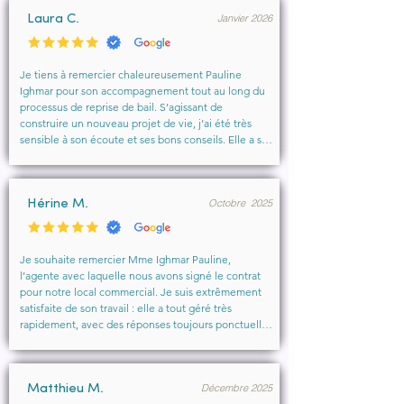
Janvier 2026
Laura C.
Je tiens à remercier chaleureusement Pauline 
Ighmar pour son accompagnement tout au long du 
processus de reprise de bail. S’agissant de 
construire un nouveau projet de vie, j’ai été très 
sensible à son écoute et ses bons conseils. Elle a su 
comprendre mes besoins, me rassurer et m’aider à 
obtenir le local que je souhaitais. Un vrai soutien, 
humain et professionnel, que je recommande 
Octobre 2025
vivement à toute personne cherchant un 
Hérine M.
accompagnement sérieux et bienveillant.
Je souhaite remercier Mme Ighmar Pauline, 
l’agente avec laquelle nous avons signé le contrat 
pour notre local commercial. Je suis extrêmement 
satisfaite de son travail : elle a tout géré très 
rapidement, avec des réponses toujours ponctuelles 
et efficaces. Son professionnalisme, sa réactivité et 
la qualité de son accompagnement ont vraiment 
rendu l’expérience agréable.

Décembre 2025
Je recommande vivement cette agence et 
Matthieu M.