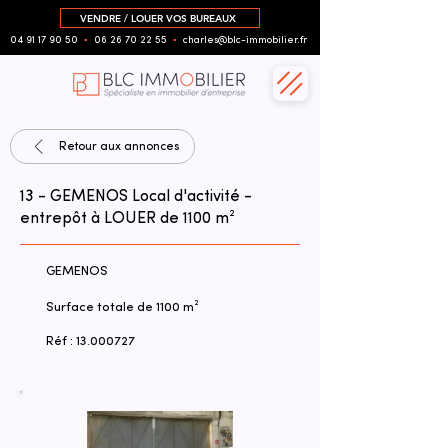
VENDRE / LOUER VOS BUREAUX
04 91 17 90 50
▪︎
06 26 70 22 55
▪︎
charles@blc-immobilier.fr
Retour aux annonces
13 - GEMENOS Local d'activité -
entrepôt à LOUER de 1100 m²
GEMENOS
Surface totale de 1100 m²
Réf :
13.000727