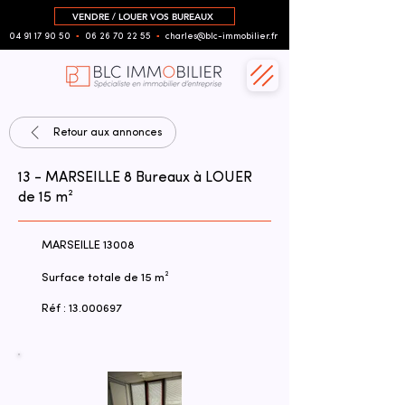
VENDRE / LOUER VOS BUREAUX
04 91 17 90 50
▪︎
06 26 70 22 55
▪︎
charles@blc-immobilier.fr
Retour aux annonces
13 - MARSEILLE 8 Bureaux à LOUER
de 15 m²
MARSEILLE 13008
Surface totale de 15 m²
Réf :
13.000697