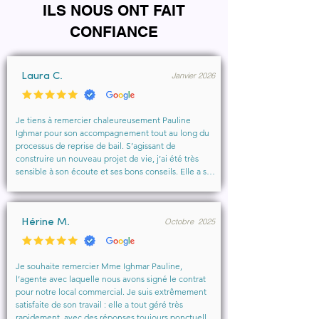
ILS NOUS ONT FAIT
CONFIANCE
Janvier 2026
Laura C.
Je tiens à remercier chaleureusement Pauline 
Ighmar pour son accompagnement tout au long du 
processus de reprise de bail. S’agissant de 
construire un nouveau projet de vie, j’ai été très 
sensible à son écoute et ses bons conseils. Elle a su 
comprendre mes besoins, me rassurer et m’aider à 
obtenir le local que je souhaitais. Un vrai soutien, 
humain et professionnel, que je recommande 
Octobre 2025
vivement à toute personne cherchant un 
Hérine M.
accompagnement sérieux et bienveillant.
Je souhaite remercier Mme Ighmar Pauline, 
l’agente avec laquelle nous avons signé le contrat 
pour notre local commercial. Je suis extrêmement 
satisfaite de son travail : elle a tout géré très 
rapidement, avec des réponses toujours ponctuelles 