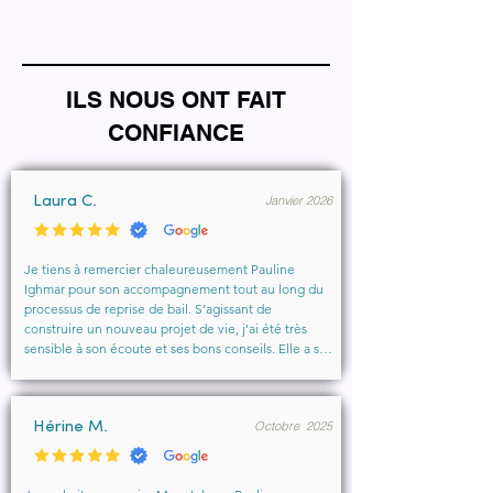
ILS NOUS ONT FAIT
CONFIANCE
Janvier 2026
Laura C.
Je tiens à remercier chaleureusement Pauline 
Ighmar pour son accompagnement tout au long du 
processus de reprise de bail. S’agissant de 
construire un nouveau projet de vie, j’ai été très 
sensible à son écoute et ses bons conseils. Elle a su 
comprendre mes besoins, me rassurer et m’aider à 
obtenir le local que je souhaitais. Un vrai soutien, 
humain et professionnel, que je recommande 
Octobre 2025
vivement à toute personne cherchant un 
Hérine M.
accompagnement sérieux et bienveillant.