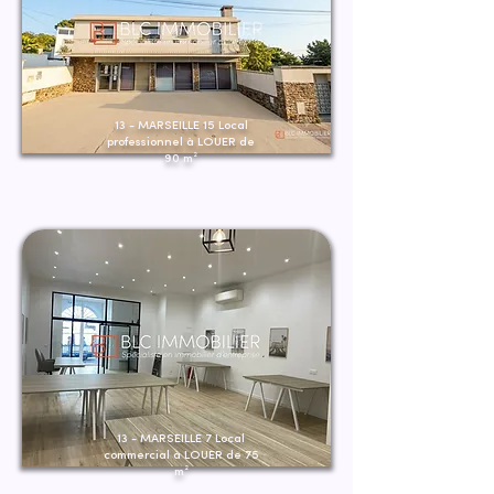
13 - MARSEILLE 15 Local
professionnel à LOUER de
90 m²
13 - MARSEILLE 7 Local
commercial à LOUER de 75
m²