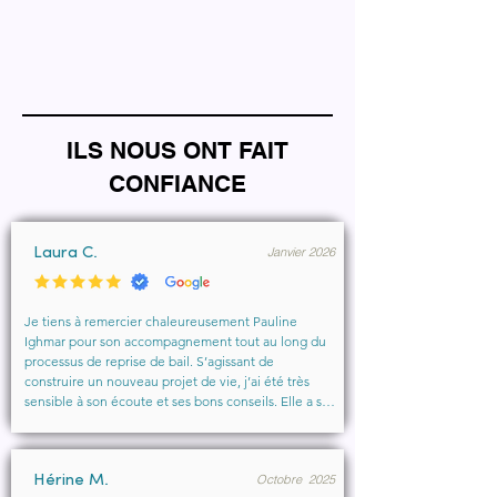
ILS NOUS ONT FAIT
CONFIANCE
Janvier 2026
Laura C.
Je tiens à remercier chaleureusement Pauline 
Ighmar pour son accompagnement tout au long du 
processus de reprise de bail. S’agissant de 
construire un nouveau projet de vie, j’ai été très 
sensible à son écoute et ses bons conseils. Elle a su 
comprendre mes besoins, me rassurer et m’aider à 
obtenir le local que je souhaitais. Un vrai soutien, 
humain et professionnel, que je recommande 
Octobre 2025
vivement à toute personne cherchant un 
Hérine M.