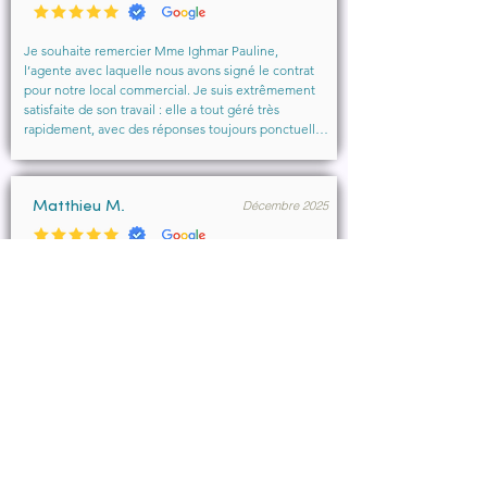
accompagnement sérieux et bienveillant.
Je souhaite remercier Mme Ighmar Pauline, 
l’agente avec laquelle nous avons signé le contrat 
pour notre local commercial. Je suis extrêmement 
satisfaite de son travail : elle a tout géré très 
rapidement, avec des réponses toujours ponctuelles 
et efficaces. Son professionnalisme, sa réactivité et 
la qualité de son accompagnement ont vraiment 
rendu l’expérience agréable.

Décembre 2025
Je recommande vivement cette agence et 
Matthieu M.
particulièrement Mme Ighmar. Merci encore pour 
votre excellent travail !
Merci Pauline Ighmar pour votre accompagnement 
dans notre projet de location commercial à 
Marseille . Nous recommandons vivement vos 
services pour votre professionnalisme, votre 
disponibilité.

Ce fut un réel plaisir de collaborer ensemble et 
d’aboutir à la conclusion du bail.
Décembre 2025
François B.