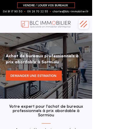
VENDRE / LOUER VOS BUREAUX
04 91 17 90 50
▪︎
06 26 70 22 55
▪︎
charles@blc-immobilier.fr
Achat de bureaux professionnels à
prix abordable à Sormiou
DEMANDER UNE ESTIMATION
Votre expert pour l'achat de bureaux
professionnels à prix abordable à
Sormiou