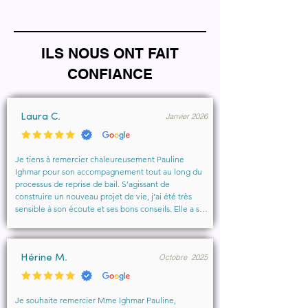
ILS NOUS ONT FAIT
CONFIANCE
Janvier 2026
Laura C.
Je tiens à remercier chaleureusement Pauline 
Ighmar pour son accompagnement tout au long du 
processus de reprise de bail. S’agissant de 
construire un nouveau projet de vie, j’ai été très 
sensible à son écoute et ses bons conseils. Elle a su 
comprendre mes besoins, me rassurer et m’aider à 
obtenir le local que je souhaitais. Un vrai soutien, 
humain et professionnel, que je recommande 
Octobre 2025
vivement à toute personne cherchant un 
Hérine M.
accompagnement sérieux et bienveillant.
Je souhaite remercier Mme Ighmar Pauline, 