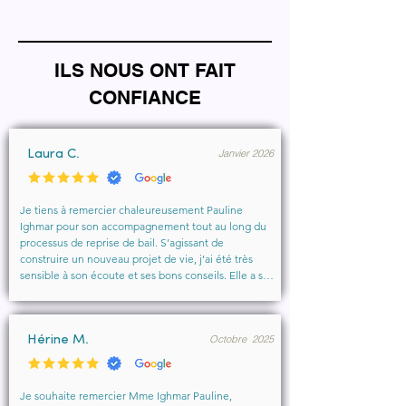
ILS NOUS ONT FAIT
CONFIANCE
Janvier 2026
Laura C.
Je tiens à remercier chaleureusement Pauline 
Ighmar pour son accompagnement tout au long du 
processus de reprise de bail. S’agissant de 
construire un nouveau projet de vie, j’ai été très 
sensible à son écoute et ses bons conseils. Elle a su 
comprendre mes besoins, me rassurer et m’aider à 
obtenir le local que je souhaitais. Un vrai soutien, 
humain et professionnel, que je recommande 
Octobre 2025
vivement à toute personne cherchant un 
Hérine M.
accompagnement sérieux et bienveillant.
Je souhaite remercier Mme Ighmar Pauline, 