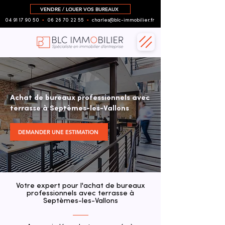
VENDRE / LOUER VOS BUREAUX
04 91 17 90 50
▪︎
06 26 70 22 55
▪︎
charles@blc-immobilier.fr
Achat de bureaux professionnels avec
terrasse à Septèmes-les-Vallons
DEMANDER UNE ESTIMATION
Votre expert pour l'achat de bureaux
professionnels avec terrasse à
Septèmes-les-Vallons