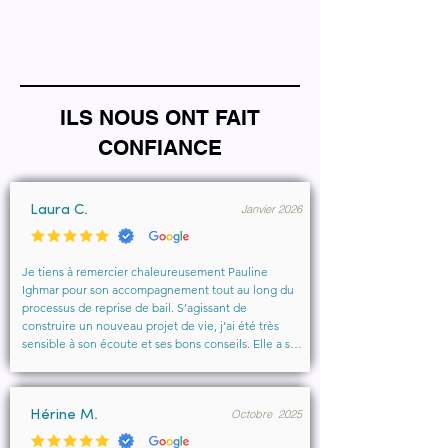
ILS NOUS ONT FAIT
CONFIANCE
Janvier 2026
Laura C.
Je tiens à remercier chaleureusement Pauline 
Ighmar pour son accompagnement tout au long du 
processus de reprise de bail. S’agissant de 
construire un nouveau projet de vie, j’ai été très 
sensible à son écoute et ses bons conseils. Elle a su 
comprendre mes besoins, me rassurer et m’aider à 
obtenir le local que je souhaitais. Un vrai soutien, 
humain et professionnel, que je recommande 
Octobre 2025
vivement à toute personne cherchant un 
Hérine M.
accompagnement sérieux et bienveillant.