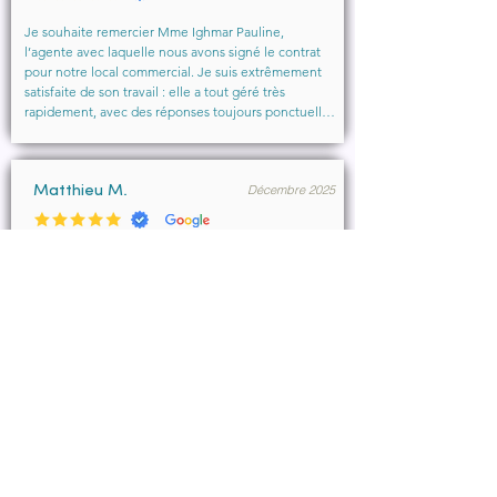
Je souhaite remercier Mme Ighmar Pauline, 
l’agente avec laquelle nous avons signé le contrat 
pour notre local commercial. Je suis extrêmement 
satisfaite de son travail : elle a tout géré très 
rapidement, avec des réponses toujours ponctuelles 
et efficaces. Son professionnalisme, sa réactivité et 
la qualité de son accompagnement ont vraiment 
rendu l’expérience agréable.

Décembre 2025
Je recommande vivement cette agence et 
Matthieu M.
particulièrement Mme Ighmar. Merci encore pour 
votre excellent travail !
Merci Pauline Ighmar pour votre accompagnement 
dans notre projet de location commercial à 
Marseille . Nous recommandons vivement vos 
services pour votre professionnalisme, votre 
disponibilité.

Ce fut un réel plaisir de collaborer ensemble et 
d’aboutir à la conclusion du bail.
Décembre 2025
François B.
Pauline a été très efficace, réactive et à l’écoute de 