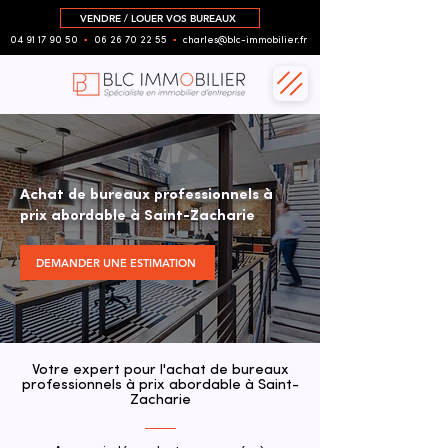
VENDRE / LOUER VOS BUREAUX
04 91 17 90 50
▪︎
06 26 70 22 55
▪︎
charles@blc-immobilier.fr
Achat de bureaux professionnels à
prix abordable à Saint-Zacharie
DEMANDER UNE ESTIMATION
Votre expert pour l'achat de bureaux
professionnels à prix abordable à Saint-
Zacharie