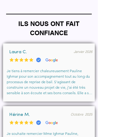
ILS NOUS ONT FAIT
CONFIANCE
Janvier 2026
Laura C.
Je tiens à remercier chaleureusement Pauline 
Ighmar pour son accompagnement tout au long du 
processus de reprise de bail. S’agissant de 
construire un nouveau projet de vie, j’ai été très 
sensible à son écoute et ses bons conseils. Elle a su 
comprendre mes besoins, me rassurer et m’aider à 
obtenir le local que je souhaitais. Un vrai soutien, 
humain et professionnel, que je recommande 
Octobre 2025
vivement à toute personne cherchant un 
Hérine M.
accompagnement sérieux et bienveillant.
Je souhaite remercier Mme Ighmar Pauline, 