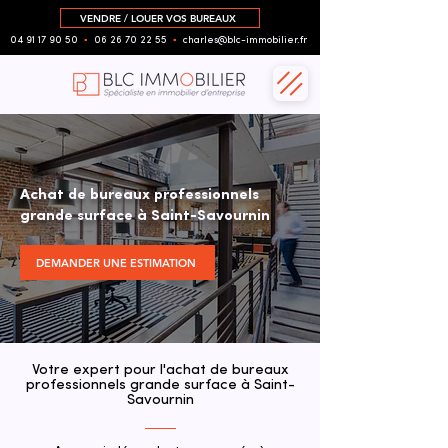
VENDRE / LOUER VOS BUREAUX
04 91 17 90 50
▪︎
06 26 70 22 55
▪︎
charles@blc-immobilier.fr
Achat de bureaux professionnels
grande surface à Saint-Savournin
DEMANDER UNE ESTIMATION
Votre expert pour l'achat de bureaux
professionnels grande surface à Saint-
Savournin