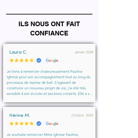
ILS NOUS ONT FAIT
CONFIANCE
Janvier 2026
Laura C.
Je tiens à remercier chaleureusement Pauline 
Ighmar pour son accompagnement tout au long du 
processus de reprise de bail. S’agissant de 
construire un nouveau projet de vie, j’ai été très 
sensible à son écoute et ses bons conseils. Elle a su 
comprendre mes besoins, me rassurer et m’aider à 
obtenir le local que je souhaitais. Un vrai soutien, 
humain et professionnel, que je recommande 
Octobre 2025
vivement à toute personne cherchant un 
Hérine M.
accompagnement sérieux et bienveillant.
Je souhaite remercier Mme Ighmar Pauline, 