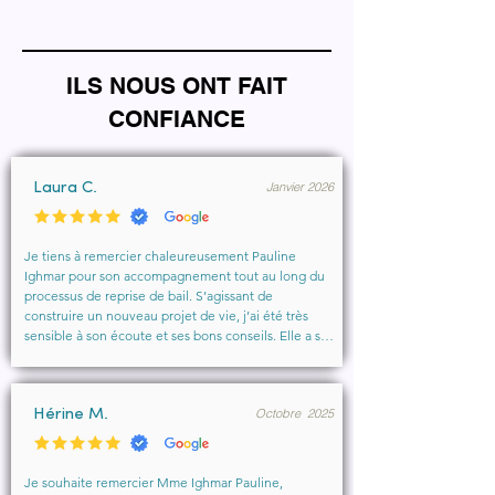
ILS NOUS ONT FAIT
CONFIANCE
Janvier 2026
Laura C.
Je tiens à remercier chaleureusement Pauline 
Ighmar pour son accompagnement tout au long du 
processus de reprise de bail. S’agissant de 
construire un nouveau projet de vie, j’ai été très 
sensible à son écoute et ses bons conseils. Elle a su 
comprendre mes besoins, me rassurer et m’aider à 
obtenir le local que je souhaitais. Un vrai soutien, 
humain et professionnel, que je recommande 
Octobre 2025
vivement à toute personne cherchant un 
Hérine M.
accompagnement sérieux et bienveillant.
Je souhaite remercier Mme Ighmar Pauline, 