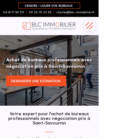
VENDRE / LOUER VOS BUREAUX
04 91 17 90 50
▪︎
06 26 70 22 55
▪︎
charles@blc-immobilier.fr
Achat de bureaux professionnels avec
négociation prix à Saint-Savournin
DEMANDER UNE ESTIMATION
Votre expert pour l'achat de bureaux
professionnels avec négociation prix à
Saint-Savournin