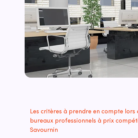
Les critères à prendre en compte lors 
bureaux professionnels à prix compétit
Savournin