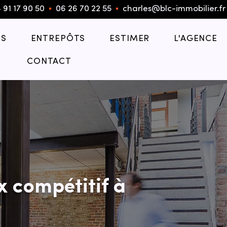
 91 17 90 50
▪︎
06 26 70 22 55
▪︎
charles@blc-immobilier.fr
S
ENTREPÔTS
ESTIMER
L'AGENCE
CONTACT
x compétitif à