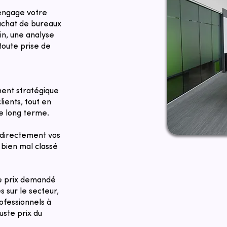
 engage votre
 achat de bureaux
in, une analyse
toute prise de
ent stratégique
lients, tout en
le long terme.
directement vos
bien mal classé
Le prix demandé
 sur le secteur,
ofessionnels à
juste prix du