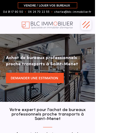
VENDRE / LOUER VOS BUREAUX
04 91 17 90 50
▪︎
06 26 70 22 55
▪︎
charles@blc-immobilier.fr
Achat de bureaux professionnels
proche transports à Saint-Menet
DEMANDER UNE ESTIMATION
Votre expert pour l'achat de bureaux
professionnels proche transports à
Saint-Menet