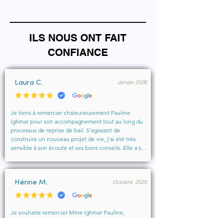
ILS NOUS ONT FAIT
CONFIANCE
Janvier 2026
Laura C.
Je tiens à remercier chaleureusement Pauline 
Ighmar pour son accompagnement tout au long du 
processus de reprise de bail. S’agissant de 
construire un nouveau projet de vie, j’ai été très 
sensible à son écoute et ses bons conseils. Elle a su 
comprendre mes besoins, me rassurer et m’aider à 
obtenir le local que je souhaitais. Un vrai soutien, 
humain et professionnel, que je recommande 
Octobre 2025
vivement à toute personne cherchant un 
Hérine M.
accompagnement sérieux et bienveillant.
Je souhaite remercier Mme Ighmar Pauline, 