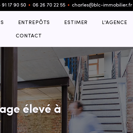
 91 17 90 50
▪︎
06 26 70 22 55
▪︎
charles@blc-immobilier.fr
S
ENTREPÔTS
ESTIMER
L'AGENCE
CONTACT
age élevé à