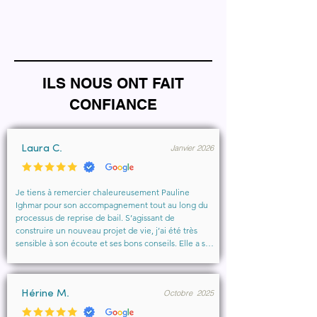
ILS NOUS ONT FAIT
CONFIANCE
Janvier 2026
Laura C.
Je tiens à remercier chaleureusement Pauline 
Ighmar pour son accompagnement tout au long du 
processus de reprise de bail. S’agissant de 
construire un nouveau projet de vie, j’ai été très 
sensible à son écoute et ses bons conseils. Elle a su 
comprendre mes besoins, me rassurer et m’aider à 
obtenir le local que je souhaitais. Un vrai soutien, 
humain et professionnel, que je recommande 
Octobre 2025
vivement à toute personne cherchant un 
Hérine M.
accompagnement sérieux et bienveillant.