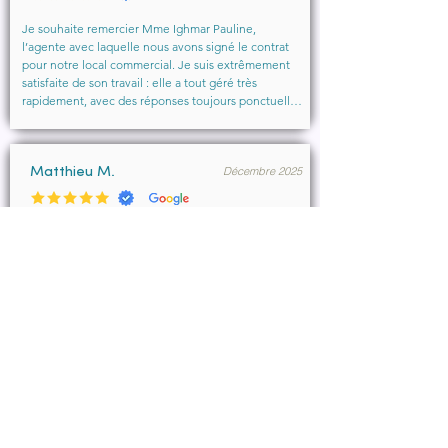
Je souhaite remercier Mme Ighmar Pauline, 
l’agente avec laquelle nous avons signé le contrat 
pour notre local commercial. Je suis extrêmement 
satisfaite de son travail : elle a tout géré très 
rapidement, avec des réponses toujours ponctuelles 
et efficaces. Son professionnalisme, sa réactivité et 
la qualité de son accompagnement ont vraiment 
rendu l’expérience agréable.

Décembre 2025
Je recommande vivement cette agence et 
Matthieu M.
particulièrement Mme Ighmar. Merci encore pour 
votre excellent travail !
Merci Pauline Ighmar pour votre accompagnement 
dans notre projet de location commercial à 
Marseille . Nous recommandons vivement vos 
services pour votre professionnalisme, votre 
disponibilité.

Ce fut un réel plaisir de collaborer ensemble et 
d’aboutir à la conclusion du bail.
Décembre 2025
François B.
Pauline a été très efficace, réactive et à l’écoute de 