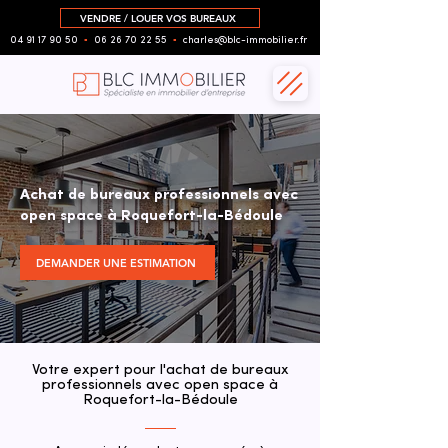
VENDRE / LOUER VOS BUREAUX
04 91 17 90 50
▪︎
06 26 70 22 55
▪︎
charles@blc-immobilier.fr
Achat de bureaux professionnels avec
open space à Roquefort-la-Bédoule
DEMANDER UNE ESTIMATION
Votre expert pour l'achat de bureaux
professionnels avec open space à
Roquefort-la-Bédoule