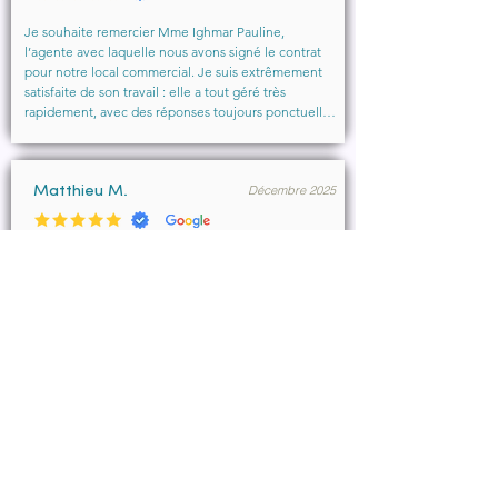
Je souhaite remercier Mme Ighmar Pauline, 
l’agente avec laquelle nous avons signé le contrat 
pour notre local commercial. Je suis extrêmement 
satisfaite de son travail : elle a tout géré très 
rapidement, avec des réponses toujours ponctuelles 
et efficaces. Son professionnalisme, sa réactivité et 
la qualité de son accompagnement ont vraiment 
rendu l’expérience agréable.

Décembre 2025
Je recommande vivement cette agence et 
Matthieu M.
particulièrement Mme Ighmar. Merci encore pour 
votre excellent travail !
Merci Pauline Ighmar pour votre accompagnement 
dans notre projet de location commercial à 
Marseille . Nous recommandons vivement vos 
services pour votre professionnalisme, votre 
disponibilité.

Ce fut un réel plaisir de collaborer ensemble et 
d’aboutir à la conclusion du bail.
Décembre 2025
François B.
Pauline a été très efficace, réactive et à l’écoute de 