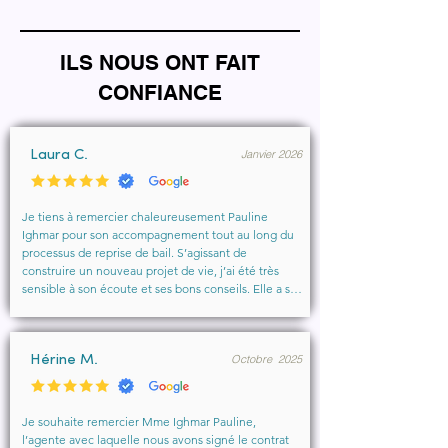
ILS NOUS ONT FAIT
CONFIANCE
Janvier 2026
Laura C.
Je tiens à remercier chaleureusement Pauline 
Ighmar pour son accompagnement tout au long du 
processus de reprise de bail. S’agissant de 
construire un nouveau projet de vie, j’ai été très 
sensible à son écoute et ses bons conseils. Elle a su 
comprendre mes besoins, me rassurer et m’aider à 
obtenir le local que je souhaitais. Un vrai soutien, 
humain et professionnel, que je recommande 
Octobre 2025
vivement à toute personne cherchant un 
Hérine M.
accompagnement sérieux et bienveillant.
Je souhaite remercier Mme Ighmar Pauline, 
l’agente avec laquelle nous avons signé le contrat 