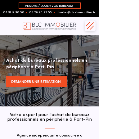
VENDRE / LOUER VOS BUREAUX
04 91 17 90 50
▪︎
06 26 70 22 55
▪︎
charles@blc-immobilier.fr
Achat de bureaux professionnels en
périphérie à Port-Pin
DEMANDER UNE ESTIMATION
Votre expert pour l'achat de bureaux
professionnels en périphérie à Port-Pin
Agence indépendante consacrée à