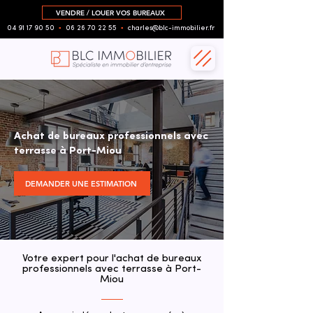
VENDRE / LOUER VOS BUREAUX
04 91 17 90 50
▪︎
06 26 70 22 55
▪︎
charles@blc-immobilier.fr
Achat de bureaux professionnels avec
terrasse à Port-Miou
DEMANDER UNE ESTIMATION
Votre expert pour l'achat de bureaux
professionnels avec terrasse à Port-
Miou