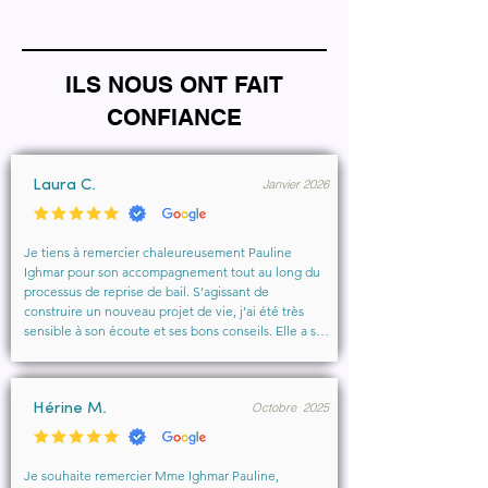
ILS NOUS ONT FAIT
CONFIANCE
Janvier 2026
Laura C.
Je tiens à remercier chaleureusement Pauline 
Ighmar pour son accompagnement tout au long du 
processus de reprise de bail. S’agissant de 
construire un nouveau projet de vie, j’ai été très 
sensible à son écoute et ses bons conseils. Elle a su 
comprendre mes besoins, me rassurer et m’aider à 
obtenir le local que je souhaitais. Un vrai soutien, 
humain et professionnel, que je recommande 
Octobre 2025
vivement à toute personne cherchant un 
Hérine M.
accompagnement sérieux et bienveillant.
Je souhaite remercier Mme Ighmar Pauline, 