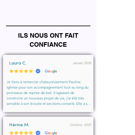
ILS NOUS ONT FAIT
CONFIANCE
Janvier 2026
Laura C.
Je tiens à remercier chaleureusement Pauline 
Ighmar pour son accompagnement tout au long du 
processus de reprise de bail. S’agissant de 
construire un nouveau projet de vie, j’ai été très 
sensible à son écoute et ses bons conseils. Elle a su 
comprendre mes besoins, me rassurer et m’aider à 
obtenir le local que je souhaitais. Un vrai soutien, 
humain et professionnel, que je recommande 
Octobre 2025
vivement à toute personne cherchant un 
Hérine M.
accompagnement sérieux et bienveillant.