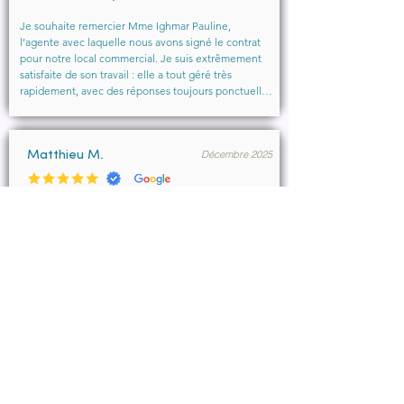
Je souhaite remercier Mme Ighmar Pauline, 
l’agente avec laquelle nous avons signé le contrat 
pour notre local commercial. Je suis extrêmement 
satisfaite de son travail : elle a tout géré très 
rapidement, avec des réponses toujours ponctuelles 
et efficaces. Son professionnalisme, sa réactivité et 
la qualité de son accompagnement ont vraiment 
rendu l’expérience agréable.

Décembre 2025
Je recommande vivement cette agence et 
Matthieu M.
particulièrement Mme Ighmar. Merci encore pour 
votre excellent travail !
Merci Pauline Ighmar pour votre accompagnement 
dans notre projet de location commercial à 
Marseille . Nous recommandons vivement vos 
services pour votre professionnalisme, votre 
disponibilité.

Ce fut un réel plaisir de collaborer ensemble et 
d’aboutir à la conclusion du bail.
Décembre 2025
François B.
Pauline a été très efficace, réactive et à l’écoute de 