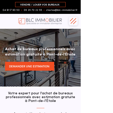
VENDRE / LOUER VOS BUREAUX
04 91 17 90 50
▪︎
06 26 70 22 55
▪︎
charles@blc-immobilier.fr
Achat de bureaux professionnels avec
estimation gratuite à Pont-de-l'Étoile
DEMANDER UNE ESTIMATION
Votre expert pour l'achat de bureaux
professionnels avec estimation gratuite
à Pont-de-l'Étoile