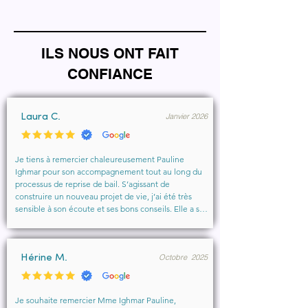
ILS NOUS ONT FAIT
CONFIANCE
Janvier 2026
Laura C.
Je tiens à remercier chaleureusement Pauline 
Ighmar pour son accompagnement tout au long du 
processus de reprise de bail. S’agissant de 
construire un nouveau projet de vie, j’ai été très 
sensible à son écoute et ses bons conseils. Elle a su 
comprendre mes besoins, me rassurer et m’aider à 
obtenir le local que je souhaitais. Un vrai soutien, 
humain et professionnel, que je recommande 
Octobre 2025
vivement à toute personne cherchant un 
Hérine M.
accompagnement sérieux et bienveillant.
Je souhaite remercier Mme Ighmar Pauline, 