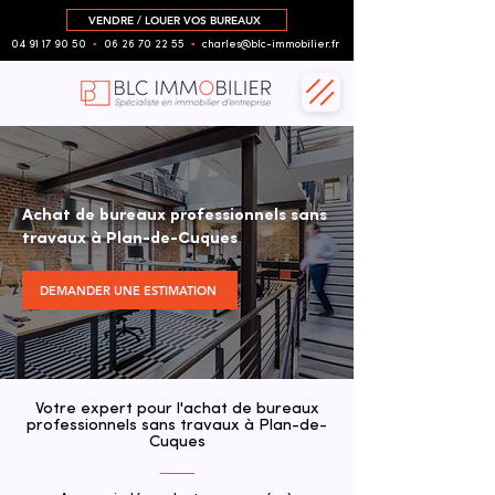
VENDRE / LOUER VOS BUREAUX
04 91 17 90 50
▪︎
06 26 70 22 55
▪︎
charles@blc-immobilier.fr
Achat de bureaux professionnels sans
travaux à Plan-de-Cuques
DEMANDER UNE ESTIMATION
Votre expert pour l'achat de bureaux
professionnels sans travaux à Plan-de-
Cuques