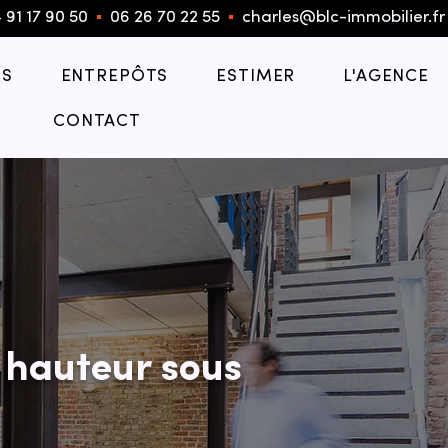
 91 17 90 50
▪︎
06 26 70 22 55
▪︎
charles@blc-immobilier.fr
S
ENTREPÔTS
ESTIMER
L'AGENCE
CONTACT
 hauteur sous