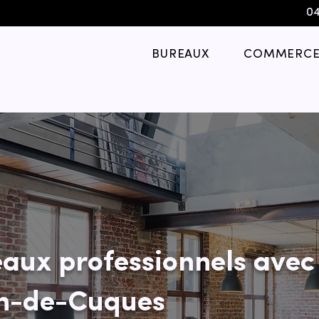
04
BUREAUX
COMMERCE
aux professionnels avec
an-de-Cuques