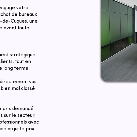
 engage votre
 achat de bureaux
an-de-Cuques, une
se avant toute
ent stratégique
lients, tout en
le long terme.
directement vos
bien mal classé
Le prix demandé
 sur le secteur,
rofessionnels avec
sé au juste prix