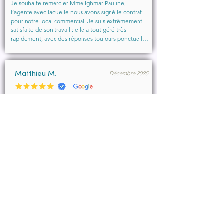
Je souhaite remercier Mme Ighmar Pauline, 
l’agente avec laquelle nous avons signé le contrat 
pour notre local commercial. Je suis extrêmement 
satisfaite de son travail : elle a tout géré très 
rapidement, avec des réponses toujours ponctuelles 
et efficaces. Son professionnalisme, sa réactivité et 
la qualité de son accompagnement ont vraiment 
rendu l’expérience agréable.

Décembre 2025
Je recommande vivement cette agence et 
Matthieu M.
particulièrement Mme Ighmar. Merci encore pour 
votre excellent travail !
Merci Pauline Ighmar pour votre accompagnement 
dans notre projet de location commercial à 
Marseille . Nous recommandons vivement vos 
services pour votre professionnalisme, votre 
disponibilité.

Ce fut un réel plaisir de collaborer ensemble et 
d’aboutir à la conclusion du bail.
Décembre 2025
François B.
Pauline a été très efficace, réactive et à l’écoute de 
mes demandes.
