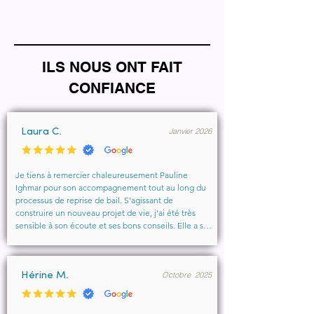
ILS NOUS ONT FAIT
CONFIANCE
Janvier 2026
Laura C.
Je tiens à remercier chaleureusement Pauline 
Ighmar pour son accompagnement tout au long du 
processus de reprise de bail. S’agissant de 
construire un nouveau projet de vie, j’ai été très 
sensible à son écoute et ses bons conseils. Elle a su 
comprendre mes besoins, me rassurer et m’aider à 
obtenir le local que je souhaitais. Un vrai soutien, 
humain et professionnel, que je recommande 
Octobre 2025
vivement à toute personne cherchant un 
Hérine M.
accompagnement sérieux et bienveillant.