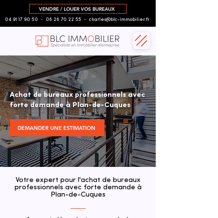
VENDRE / LOUER VOS BUREAUX
04 91 17 90 50
▪︎
06 26 70 22 55
▪︎
charles@blc-immobilier.fr
Achat de bureaux professionnels avec
forte demande à Plan-de-Cuques
DEMANDER UNE ESTIMATION
Votre expert pour l'achat de bureaux
professionnels avec forte demande à
Plan-de-Cuques