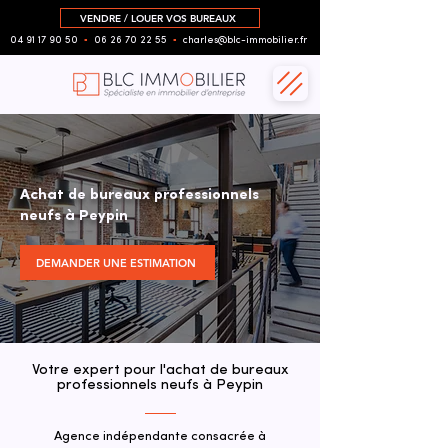
VENDRE / LOUER VOS BUREAUX
04 91 17 90 50
▪︎
06 26 70 22 55
▪︎
charles@blc-immobilier.fr
Achat de bureaux professionnels
neufs à Peypin
DEMANDER UNE ESTIMATION
Votre expert pour l'achat de bureaux
professionnels neufs à Peypin
Agence indépendante consacrée à