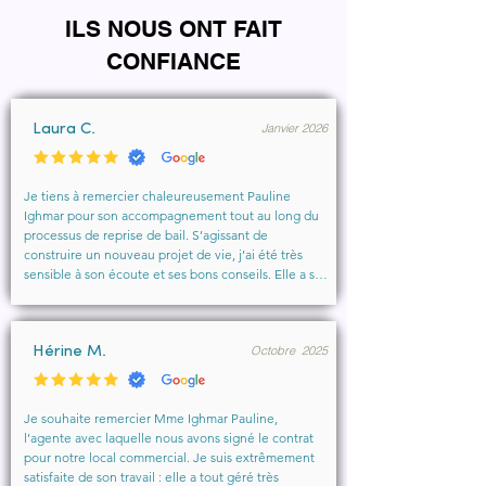
ILS NOUS ONT FAIT
CONFIANCE
Janvier 2026
Laura C.
Je tiens à remercier chaleureusement Pauline 
Ighmar pour son accompagnement tout au long du 
processus de reprise de bail. S’agissant de 
construire un nouveau projet de vie, j’ai été très 
sensible à son écoute et ses bons conseils. Elle a su 
comprendre mes besoins, me rassurer et m’aider à 
obtenir le local que je souhaitais. Un vrai soutien, 
humain et professionnel, que je recommande 
Octobre 2025
vivement à toute personne cherchant un 
Hérine M.
accompagnement sérieux et bienveillant.
Je souhaite remercier Mme Ighmar Pauline, 
l’agente avec laquelle nous avons signé le contrat 
pour notre local commercial. Je suis extrêmement 
satisfaite de son travail : elle a tout géré très 