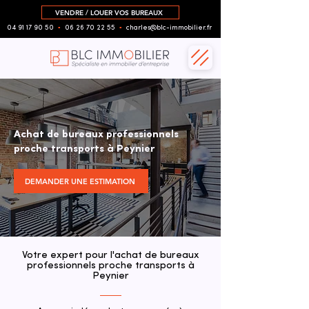
VENDRE / LOUER VOS BUREAUX
04 91 17 90 50
▪︎
06 26 70 22 55
▪︎
charles@blc-immobilier.fr
Achat de bureaux professionnels
proche transports à Peynier
DEMANDER UNE ESTIMATION
Votre expert pour l'achat de bureaux
professionnels proche transports à
Peynier