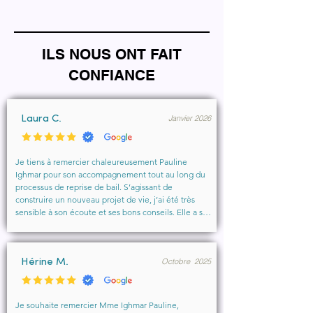
ILS NOUS ONT FAIT
CONFIANCE
Janvier 2026
Laura C.
Je tiens à remercier chaleureusement Pauline 
Ighmar pour son accompagnement tout au long du 
processus de reprise de bail. S’agissant de 
construire un nouveau projet de vie, j’ai été très 
sensible à son écoute et ses bons conseils. Elle a su 
comprendre mes besoins, me rassurer et m’aider à 
obtenir le local que je souhaitais. Un vrai soutien, 
humain et professionnel, que je recommande 
Octobre 2025
vivement à toute personne cherchant un 
Hérine M.
accompagnement sérieux et bienveillant.
Je souhaite remercier Mme Ighmar Pauline, 