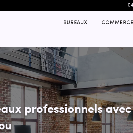
04
BUREAUX
COMMERCE
eaux professionnels ave
iou