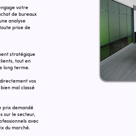
 engage votre
 achat de bureaux
 une analyse
toute prise de
ent stratégique
lients, tout en
le long terme.
directement vos
bien mal classé
Le prix demandé
 sur le secteur,
rofessionnels avec
rix du marché.