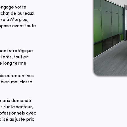
 engage votre
 achat de bureaux
re à Morgiou,
impose avant toute
ent stratégique
lients, tout en
le long terme.
directement vos
bien mal classé
Le prix demandé
 sur le secteur,
rofessionnels avec
sé au juste prix