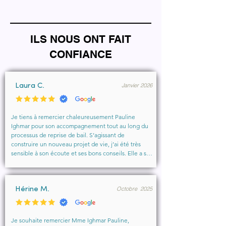
ILS NOUS ONT FAIT
CONFIANCE
Janvier 2026
Laura C.
Je tiens à remercier chaleureusement Pauline 
Ighmar pour son accompagnement tout au long du 
processus de reprise de bail. S’agissant de 
construire un nouveau projet de vie, j’ai été très 
sensible à son écoute et ses bons conseils. Elle a su 
comprendre mes besoins, me rassurer et m’aider à 
obtenir le local que je souhaitais. Un vrai soutien, 
humain et professionnel, que je recommande 
Octobre 2025
vivement à toute personne cherchant un 
Hérine M.
accompagnement sérieux et bienveillant.
Je souhaite remercier Mme Ighmar Pauline, 