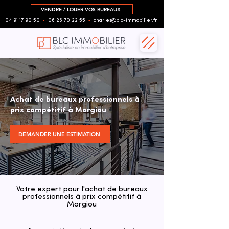
VENDRE / LOUER VOS BUREAUX
04 91 17 90 50
▪︎
06 26 70 22 55
▪︎
charles@blc-immobilier.fr
Achat de bureaux professionnels à
prix compétitif à Morgiou
DEMANDER UNE ESTIMATION
Votre expert pour l'achat de bureaux
professionnels à prix compétitif à
Morgiou