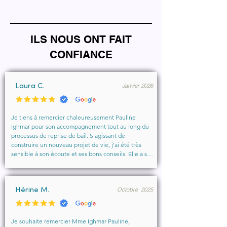
ILS NOUS ONT FAIT
CONFIANCE
Janvier 2026
Laura C.
Je tiens à remercier chaleureusement Pauline 
Ighmar pour son accompagnement tout au long du 
processus de reprise de bail. S’agissant de 
construire un nouveau projet de vie, j’ai été très 
sensible à son écoute et ses bons conseils. Elle a su 
comprendre mes besoins, me rassurer et m’aider à 
obtenir le local que je souhaitais. Un vrai soutien, 
humain et professionnel, que je recommande 
Octobre 2025
vivement à toute personne cherchant un 
Hérine M.
accompagnement sérieux et bienveillant.
Je souhaite remercier Mme Ighmar Pauline, 