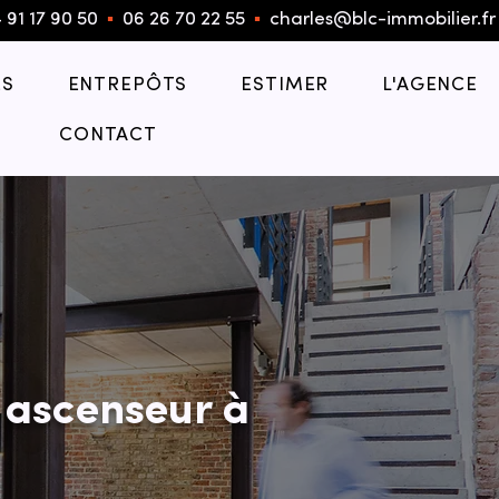
 91 17 90 50
▪︎
06 26 70 22 55
▪︎
charles@blc-immobilier.fr
S
ENTREPÔTS
ESTIMER
L'AGENCE
CONTACT
 ascenseur à