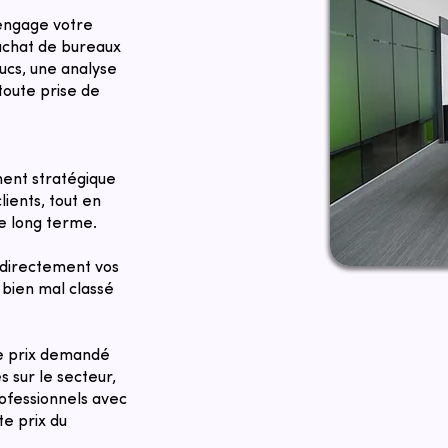
 engage votre
 achat de bureaux
ucs, une analyse
toute prise de
ent stratégique
lients, tout en
le long terme.
directement vos
bien mal classé
Le prix demandé
 sur le secteur,
rofessionnels avec
te prix du