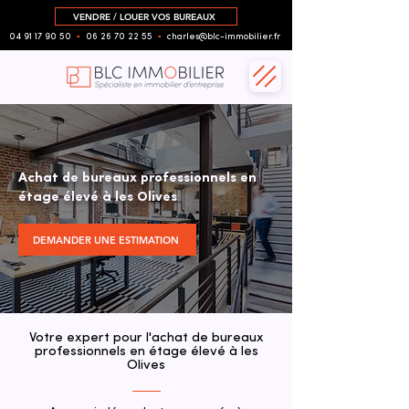
VENDRE / LOUER VOS BUREAUX
04 91 17 90 50
▪︎
06 26 70 22 55
▪︎
charles@blc-immobilier.fr
Achat de bureaux professionnels en
étage élevé à les Olives
DEMANDER UNE ESTIMATION
Votre expert pour l'achat de bureaux
professionnels en étage élevé à les
Olives