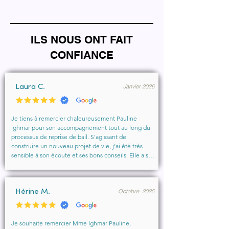
ILS NOUS ONT FAIT
CONFIANCE
Janvier 2026
Laura C.
Je tiens à remercier chaleureusement Pauline 
Ighmar pour son accompagnement tout au long du 
processus de reprise de bail. S’agissant de 
construire un nouveau projet de vie, j’ai été très 
sensible à son écoute et ses bons conseils. Elle a su 
comprendre mes besoins, me rassurer et m’aider à 
obtenir le local que je souhaitais. Un vrai soutien, 
humain et professionnel, que je recommande 
Octobre 2025
vivement à toute personne cherchant un 
Hérine M.
accompagnement sérieux et bienveillant.
Je souhaite remercier Mme Ighmar Pauline, 