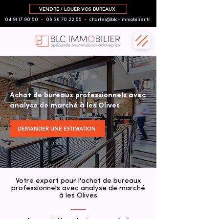
VENDRE / LOUER VOS BUREAUX
04 91 17 90 50
▪︎
06 26 70 22 55
▪︎
charles@blc-immobilier.fr
Achat de bureaux professionnels avec
analyse de marché à les Olives
DEMANDER UNE ESTIMATION
Votre expert pour l'achat de bureaux
professionnels avec analyse de marché
à les Olives