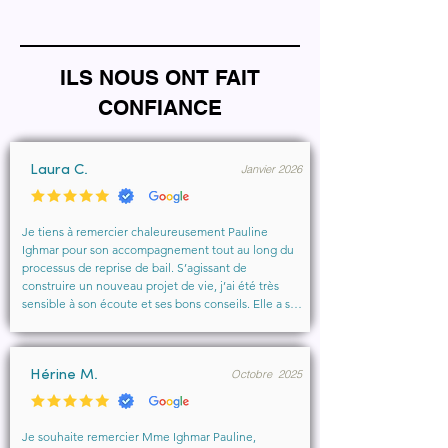
ILS NOUS ONT FAIT
CONFIANCE
Janvier 2026
Laura C.
Je tiens à remercier chaleureusement Pauline 
Ighmar pour son accompagnement tout au long du 
processus de reprise de bail. S’agissant de 
construire un nouveau projet de vie, j’ai été très 
sensible à son écoute et ses bons conseils. Elle a su 
comprendre mes besoins, me rassurer et m’aider à 
obtenir le local que je souhaitais. Un vrai soutien, 
humain et professionnel, que je recommande 
Octobre 2025
vivement à toute personne cherchant un 
Hérine M.
accompagnement sérieux et bienveillant.
Je souhaite remercier Mme Ighmar Pauline, 