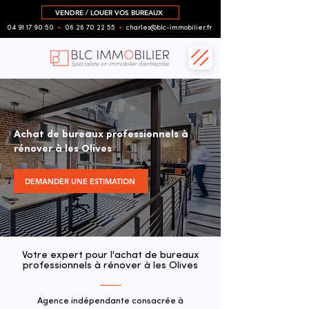
VENDRE / LOUER VOS BUREAUX
04 91 17 90 50
▪︎
06 26 70 22 55
▪︎
charles@blc-immobilier.fr
Achat de bureaux professionnels à
rénover à les Olives
DEMANDER UNE ESTIMATION
Votre expert pour l'achat de bureaux
professionnels à rénover à les Olives
Agence indépendante consacrée à