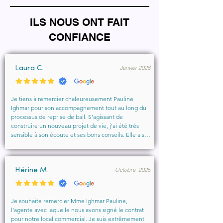
ILS NOUS ONT FAIT
CONFIANCE
Janvier 2026
Laura C.
Je tiens à remercier chaleureusement Pauline 
Ighmar pour son accompagnement tout au long du 
processus de reprise de bail. S’agissant de 
construire un nouveau projet de vie, j’ai été très 
sensible à son écoute et ses bons conseils. Elle a su 
comprendre mes besoins, me rassurer et m’aider à 
obtenir le local que je souhaitais. Un vrai soutien, 
humain et professionnel, que je recommande 
Octobre 2025
vivement à toute personne cherchant un 
Hérine M.
accompagnement sérieux et bienveillant.
Je souhaite remercier Mme Ighmar Pauline, 
l’agente avec laquelle nous avons signé le contrat 
pour notre local commercial. Je suis extrêmement 