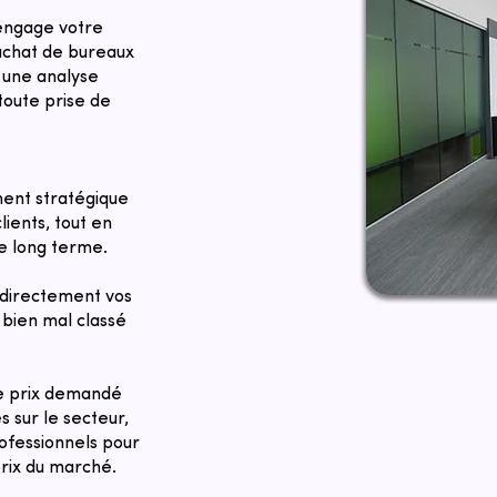
 engage votre
 achat de bureaux
, une analyse
toute prise de
ent stratégique
lients, tout en
le long terme.
directement vos
bien mal classé
Le prix demandé
 sur le secteur,
ofessionnels pour
prix du marché.